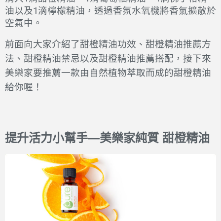
油以及1滴檸檬精油，透過香氛水氧機將香氣擴散於
空氣中。
前面向大家介紹了甜橙精油功效、甜橙精油推薦方
法、甜橙精油禁忌以及甜橙精油推薦搭配，接下來
美樂家要推薦一款由自然植物萃取而成的甜橙精油
給你喔！
提升活力小幫手―美樂家純質 甜橙精油