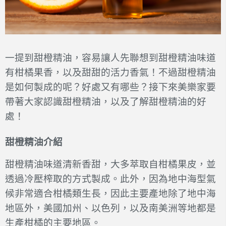
一提到甜橙精油，容易讓人先聯想到甜橙精油味道
有柑橘果香，以及甜甜的活力香氣！不過甜橙精油
是如何製成的呢？好處又有哪些？接下來美樂家要
帶著大家認識甜橙精油，以及了解甜橙精油的好
處！
甜橙精油介紹
甜橙精油味道清新香甜，大多萃取自柑橘果皮，並
透過冷壓榨取的方式製成。此外，因為地中海型氣
候非常適合柑橘類生長，因此主要產地除了地中海
地區外，美國加州、以色列，以及南美洲等地都是
生產柑橘的主要地區。