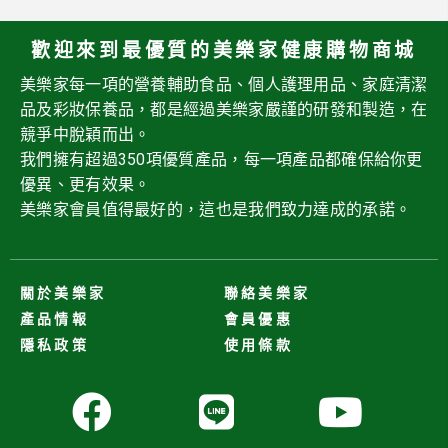
歡迎來到最優質的美樂家健康購物商城
美樂家每一項的營養輔助食品、個人護理用品、家庭清潔
品及彩妝保養品，都是經過美樂家嚴謹的研發和製造，在
競爭中脫穎而出。
我們擁有超過350項優質產品，每一項產品都確保給你更
優異、更有效果。
美樂家會員值得最好的，這也是我們致力達成的承諾。
關於美樂家
聯絡美樂家
產品情報
會員優惠
隱私政策
使用條款