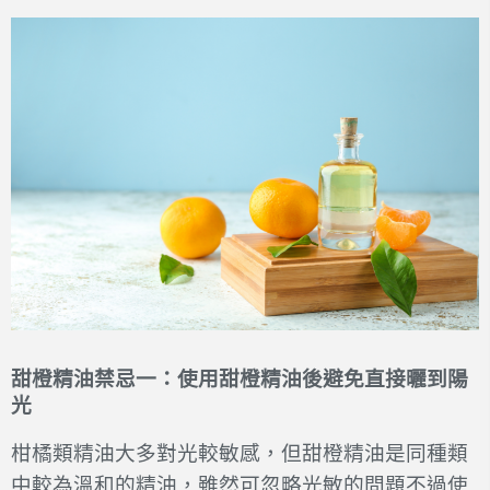
甜橙精油禁忌一：使用甜橙精油後避免直接曬到陽
光
柑橘類精油大多對光較敏感，但甜橙精油是同種類
中較為溫和的精油，雖然可忽略光敏的問題不過使