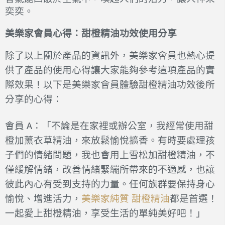
奕奕。
美樂家會員心得：甜橙精油功效使用分享
除了以上關於產品的資訊外，美樂家會員也熱心提
供了產品的使用心得讓大家能夠參考這項產品的實
際效果！以下是美樂家會員體驗甜橙精油功效後所
分享的心得：
會員
A
：「不論是在家裡或辦公室，我經常使用甜
橙加薰衣草精油，來放鬆愉悅擴香。有時要處理孩
子們的情緒問題，我也會用上雪松加
甜橙精油
，不
僅緩解情緒，改善情緒緊繃所帶來的不適感，也讓
彼此內心有受到支持的力量。任何族群要保持身心
愉悅、增進活力，
美樂家純質
甜橙精油
都是首選！
一起愛上
甜橙精油
，享受生活的單純美好吧！」