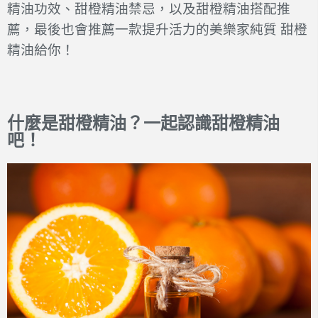
精油功效、甜橙精油禁忌，以及甜橙精油搭配推
薦，最後也會推薦一款提升活力的美樂家純質 甜橙
精油給你！
什麼是甜橙精油？一起認識甜橙精油
吧！