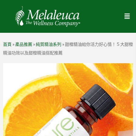
首頁
»
產品推薦
»
純質精油系列
»
甜橙精油給你活力好心情！５大甜橙
精油功效以及甜橙精油搭配推薦