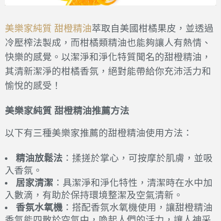
美樂家純質
甜橙精油
萃取自美國柑橘果皮，並透過
冷壓榨法製成，而柑橘類精油也能夠讓人有熱情、
快樂的感覺。
以潔淨和淨化特質聞名的
甜橙精油
，
其清新潔淨的柑橘香氛，絕對能帶給你充沛活力和
愉悅的感受！
美樂家純質 甜橙精油推薦方法
以下有三種美樂家推薦的甜橙精油使用方法：
精油放鬆法
：揉搓於掌心，可按摩於肌膚，並吸
入香氛。
居家清潔
：具潔淨和淨化特性，清潔時在水中加
入數滴，有助於保持環境整潔及空氣清新。
香氛水氧機
：搭配香氛水氧機使用，讓甜橙精油
香氣能四散於空氣中，喚起人們的活力，讓人神采